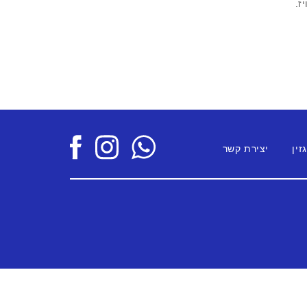
יז.
זין
יצירת קשר